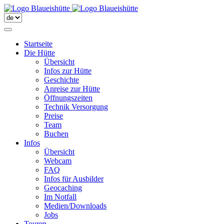
Startseite
Die Hütte
Übersicht
Infos zur Hütte
Geschichte
Anreise zur Hütte
Öffnungszeiten
Technik Versorgung
Preise
Team
Buchen
Infos
Übersicht
Webcam
FAQ
Infos für Ausbilder
Geocaching
Im Notfall
Medien/Downloads
Jobs
Touren